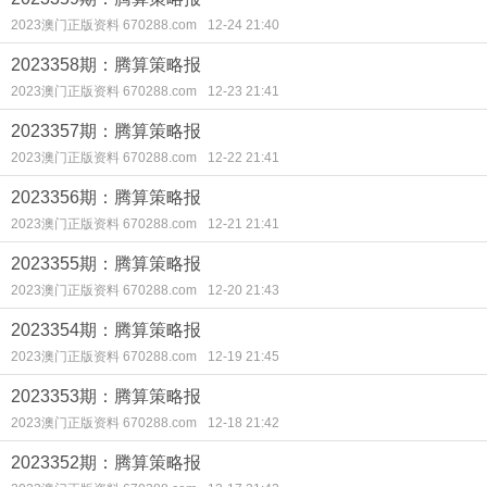
2023澳门正版资料 670288.com
12-24 21:40
2023358期：腾算策略报
2023澳门正版资料 670288.com
12-23 21:41
2023357期：腾算策略报
2023澳门正版资料 670288.com
12-22 21:41
2023356期：腾算策略报
2023澳门正版资料 670288.com
12-21 21:41
2023355期：腾算策略报
2023澳门正版资料 670288.com
12-20 21:43
2023354期：腾算策略报
2023澳门正版资料 670288.com
12-19 21:45
2023353期：腾算策略报
2023澳门正版资料 670288.com
12-18 21:42
2023352期：腾算策略报