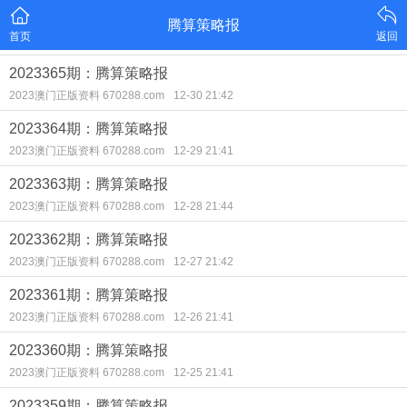
腾算策略报
首页
返回
2023365期：腾算策略报
2023澳门正版资料 670288.com
12-30 21:42
2023364期：腾算策略报
2023澳门正版资料 670288.com
12-29 21:41
2023363期：腾算策略报
2023澳门正版资料 670288.com
12-28 21:44
2023362期：腾算策略报
2023澳门正版资料 670288.com
12-27 21:42
2023361期：腾算策略报
2023澳门正版资料 670288.com
12-26 21:41
2023360期：腾算策略报
2023澳门正版资料 670288.com
12-25 21:41
2023359期：腾算策略报