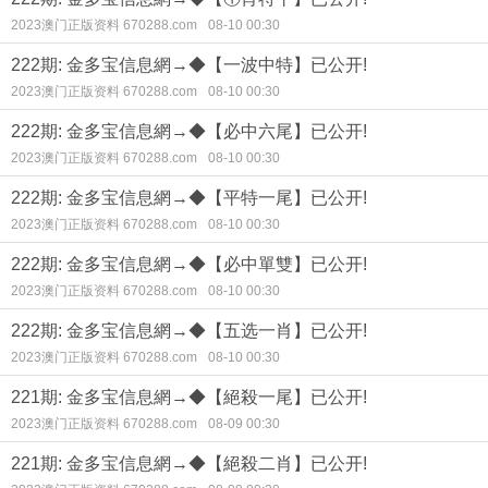
2023澳门正版资料 670288.com
08-10 00:30
222期: 金多宝信息網→◆【一波中特】已公开!
2023澳门正版资料 670288.com
08-10 00:30
222期: 金多宝信息網→◆【必中六尾】已公开!
2023澳门正版资料 670288.com
08-10 00:30
222期: 金多宝信息網→◆【平特一尾】已公开!
2023澳门正版资料 670288.com
08-10 00:30
222期: 金多宝信息網→◆【必中單雙】已公开!
2023澳门正版资料 670288.com
08-10 00:30
222期: 金多宝信息網→◆【五选一肖】已公开!
2023澳门正版资料 670288.com
08-10 00:30
221期: 金多宝信息網→◆【絕殺一尾】已公开!
2023澳门正版资料 670288.com
08-09 00:30
221期: 金多宝信息網→◆【絕殺二肖】已公开!