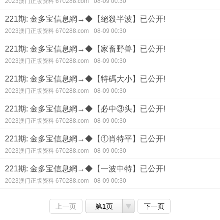
2023澳门正版资料 670288.com
08-09 00:30
221期: 金多宝信息網→◆【絕殺半波】已公开!
2023澳门正版资料 670288.com
08-09 00:30
221期: 金多宝信息網→◆【家畜野兽】已公开!
2023澳门正版资料 670288.com
08-09 00:30
221期: 金多宝信息網→◆【特碼大小】已公开!
2023澳门正版资料 670288.com
08-09 00:30
221期: 金多宝信息網→◆【必中③头】已公开!
2023澳门正版资料 670288.com
08-09 00:30
221期: 金多宝信息網→◆【①肖特平】已公开!
2023澳门正版资料 670288.com
08-09 00:30
221期: 金多宝信息網→◆【一波中特】已公开!
2023澳门正版资料 670288.com
08-09 00:30
上一页
第1页
下一页