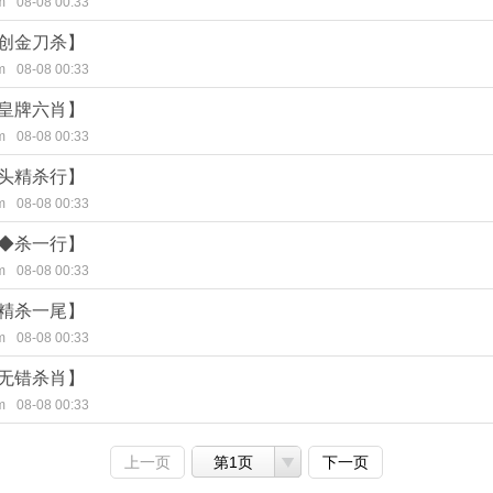
m
08-08 00:33
原创金刀杀】
m
08-08 00:33
典皇牌六肖】
m
08-08 00:33
三头精杀行】
m
08-08 00:33
◆◆杀一行】
m
08-08 00:33
期精杀一尾】
m
08-08 00:33
师无错杀肖】
m
08-08 00:33
上一页
第1页
下一页