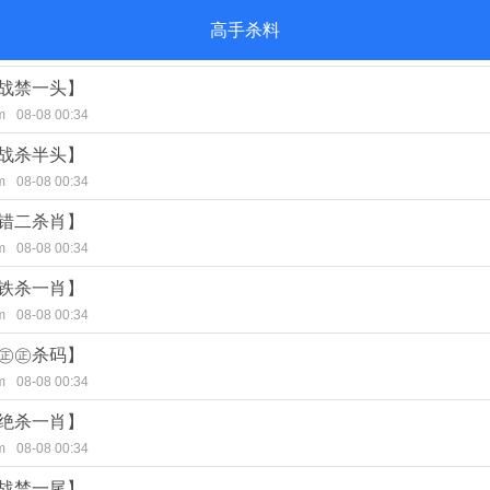
高手杀料
实战禁一头】
m
08-08 00:34
实战杀半头】
m
08-08 00:34
期错二杀肖】
m
08-08 00:34
㊣铁杀一肖】
m
08-08 00:34
情㊣㊣杀码】
m
08-08 00:34
版绝杀一肖】
m
08-08 00:34
实战禁一尾】