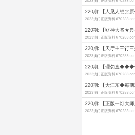
2023澳门正版资料 670288.co
220期: 【人见人想㊣
2023澳门正版资料 670288.co
220期: 【财神大爷★
2023澳门正版资料 670288.co
220期: 【天厅主三行
2023澳门正版资料 670288.co
220期: 【理勿直◆◆
2023澳门正版资料 670288.co
220期: 【大江东◆每
2023澳门正版资料 670288.co
220期: 【正版一灯大
2023澳门正版资料 670288.co