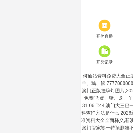
开奖直播
开奖记录
何仙姑资料免费大全正版:1
羊、鸡、鼠,777788888
澳门正版挂牌灯图片,20
免费吗:虎、猪、龙、羊,管
31-06 T:44,澳门大三
料查询方法是什么,2026
准资料大全全面释义,新澳
澳门管家婆一特预测准不