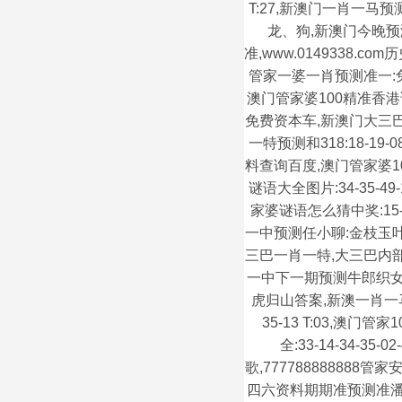
T:27,新澳门一肖一马预测:
龙、狗,新澳门今晚预测开
准,www.0149338
管家一婆一肖预测准一:兔
澳门管家婆100精准香港谜
免费资本车,新澳门大三巴
一特预测和318:18-19
料查询百度,澳门管家婆1
谜语大全图片:34-35-4
家婆谜语怎么猜中奖:15-
一中预测任小聊:金枝玉叶
三巴一肖一特,大三巴内部
一中下一期预测牛郎织女是
虎归山答案,新澳一肖一马
35-13 T:03,澳
全:33-14-34-
歌,777788888888管家安
四六资料期期准预测准潘