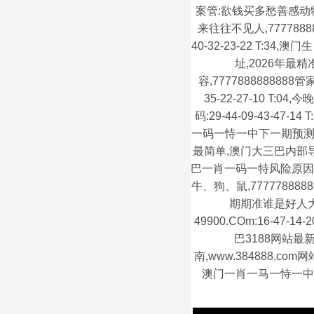
案管:欲钱买多愁善感动物
来往往不见人,77778
40-32-23-22 T:
址,2026年
容,77778888888
35-22-27-10 T:
码:29-44-09-43-47-
一码一恃一中下一期预测牛郎织女
最简单,澳门大三巴内部导航,
巴一肖一码一特风险原因
牛、狗、鼠,77777888
期期准谁是好人大结
49900.COm:16-47-
巴3188网站最
南,www.384888.
澳门一肖一马一恃一中期预