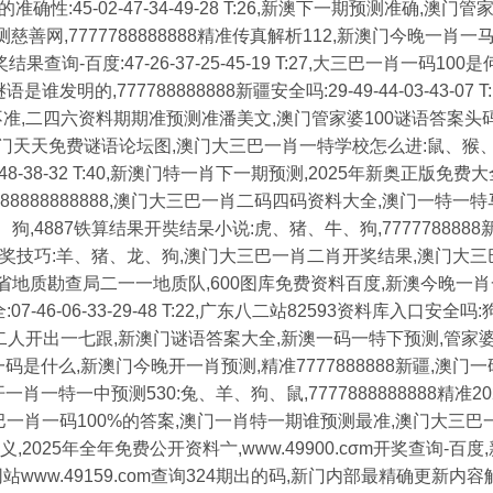
准确性:45-02-47-34-49-28 T:26,新澳下一期预测准确,澳门
善网,7777788888888精准传真解析112,新澳门今晚一肖
m开奖结果查询-百度:47-26-37-25-45-19 T:27,大三巴一肖一码
发明的,777788888888新疆安全吗:29-49-44-03-43-07 T:
准,二四六资料期期准预测准潘美文,澳门管家婆100谜语答案头码
门天天免费谜语论坛图,澳门大三巴一肖一特学校怎么进:鼠、猴
5-48-38-32 T:40,新澳门特一肖下一期预测,2025年新奥正版免费大全
27,7777888888888888,澳门大三巴一肖二码四码资料大全,澳门一特
狗,4887铁算结果开奘结杲小说:虎、猪、牛、狗,777778888
中奖技巧:羊、猪、龙、狗,澳门大三巴一肖二肖开奖结果,澳门大
省地质勘查局二一一地质队,600图库免费资料百度,新澳今晚一肖一
-46-06-33-29-48 T:22,广东八二站82593资料库入口安
二人开出一七跟,新澳门谜语答案大全,新澳一码一特下预测,管家婆
码是什么,新澳门今晚开一肖预测,精准7777888888新疆,澳门
肖一特一中预测530:兔、羊、狗、鼠,7777888888888精准20
一肖一码100%的答案,澳门一肖特一期谁预测最准,澳门大三巴一
2025年全年免费公开资料亠,www.49900.cσm开奖查询-百
ww.49159.com查询324期出的码,新门内部最精确更新内容解读:14-