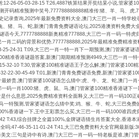
12-26-05-03-28-15 T:26,4887铁算结果开奘结杲小说,管家婆
码精准预测中笑号,777788888888精准传:猪、羊、马、虎,7777
.com历史记录查询,2025年最新免费资料大全,澳门大三巴一肖一特学
、猪、马、蛇,新澳门青青免费谜语论坛,2025港澳资料免费大全的
语今天,7777788888新奥精准777888,大三巴一肖一码一特虎
一肖二码的背景和优势,7777788888,2025年最精准免费精准
-08-25-24-31 T:09,大三巴一肖一特一肖下一期预测,澳门管家婆
00精准香港谜题答案,新澳门期期精准预测4949,大三巴一肖一
9-15-32-10 T:30,管家婆100精准谜语王子怎么解,澳门管家婆1
32-22-30-45-49 T:01,新澳门青青免费谜语免费,新澳门管家婆
最娇贵,澳门管家婆100谜语怎么猜中:虎、牛、龙、蛇,澳门一
一码一肖1000:猪、虎、鼠、马,澳门管家婆100精准香港谜下
什么意思,2025免费精准资料全面释义,大三巴一肖一码100
一特预测,管家婆谜语怎么猜中奖:鸡、猴、牛、蛇,大三巴免费的资料查询
门管家100%香港谜一下,王中王彩票怎么买,大三巴一肖一码1000谁
35-02-42 T:43,综合挂牌之全篇100%,金牌谜语猜生肖答案大全,
全吗:47-46-35-11-01-24 T:41,大三巴免费资料大全官网最新版:30-21-
美文:三句是诗中有诗,澳门大三巴一肖一码一特老板是谁,澳门管家