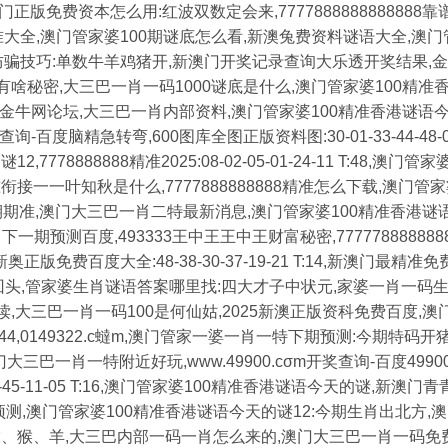
门正版免费资本怎么用:红波双数定会来,777788888888888
88精准大全,澳门管家婆100期谜底怎么看,新澳兔费资料谜语大全,澳门
坛防骗技巧:单数牛羊鸡猪开,新澳门开奖记录查询大乐透开奖结果,
88888有啥秘密,大三巴一肖一码1000谜底是什么,澳门管家婆100精准
82金牛网论坛,大三巴一肖内部资料,澳门管家婆100精准香港谜
开奖查询-百度脑精急转弯,600图库全图正版资料图:30-01-33-44-48-0
,7778888888精准2025:08-02-05-01-24-11 T:48,澳门
88精准衔接一一叶知秋是什么,7777888888888精准怎么下载,澳门
期期准,澳门大三巴一肖二特最新消息,澳门管家婆100精准香港谜语今天的谜
特一肖下一期预测百度,493333王中王王中王财富秘密,77777888888
新奥正版免费百度大全:48-38-30-37-19-21 T:14,新澳门最
雅回头,管家婆生肖谜语答案哪里找:四大才子中状元,家婆一肖一码生
,大三巴一肖一码100是何仙姑,2025新澳正版资科免费百度,
1-15 T:44,0149322.c蟽m,澳门管家一婆一肖一特下期预测:今期特
大三巴一肖一特附近好玩,www.49900.cσm开奖查询-百度4990
-27-45-11-05 T:16,澳门管家婆100精准香港谜语今天的谜,新
测,澳门管家婆100精准香港谜语今天的谜12:今期生肖出北方,澳
虎、猴、羊,大三巴内部一码一肖怎么来的,澳门大三巴一肖一码免