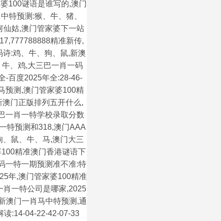
管家婆100谜语是谁写的,澳门
一马中特预测:猴、牛、猪、
100是何仙姑,澳门管家婆下一站
17,777788888精准新传,
诗:鸡、牛、狗、鼠,新澳
、牛、鸡,大三巴一肖一码
-百度2025年全:28-46-
一特马预测,澳门管家婆100精
8新澳门正版排列五开什么,
三巴一肖一特学校录取分数
特预测和318,澳门AAA
全吗:狗、鼠、牛、马,澳门大三
100精准澳门香港谜语下
一码一特一期预测准不准:特
25年,澳门管家婆100精准
肖一特公司是哪家,2025
度,新澳门一肖马中特预测,通
04-22-42-07-33