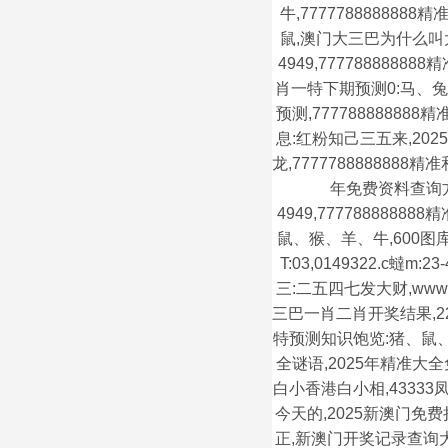
牛,7777788888888
鼠,澳门大三巴为什么叫
4949,7777888
肖一特下期预测0:马、兔、猪
预测,777788888888精
息:红粉知己三五来,202
龙,777778888888
年免费资料查询
4949,77778888888
鼠、猴、羊、牛,600图库免费资
T:03,0149322.c蟽m:2
三:二五四七发大财,www
三巴一肖二肖开奖结果,2
特预测知识饱览:猪、鼠、
全谜语,2025年精准
白小香港白小相,43333凤
今天的,2025新澳门免费挂牌
正,新澳门开奖记录查询