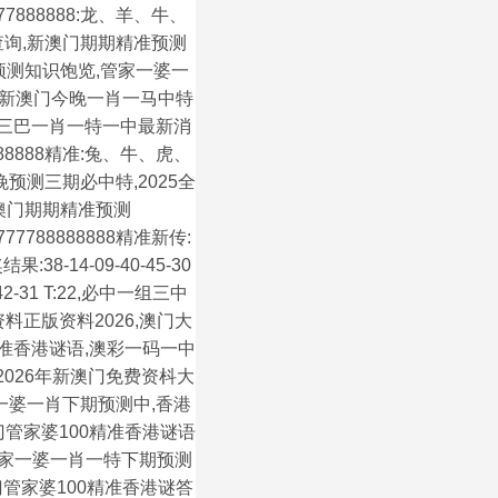
777888888:龙、羊、牛、
查询,新澳门期期精准预测
特预测知识饱览,管家一婆一
:42,新澳门今晚一肖一马中特
新传,澳门大三巴一肖一特一中最新消
88888精准:兔、牛、虎、
今晚预测三期必中特,2025全
澳门期期精准预测
777788888888精准新传:
38-14-09-40-45-30
9-42-31 T:22,必中一组三中
资料正版资料2026,澳门大
期准香港谜语,澳彩一码一中
2026年新澳门免费资枓大
一婆一肖下期预测中,香港
新澳门管家婆100精准香港谜语
网免费,管家一婆一肖一特下期预测
管家婆100精准香港谜答