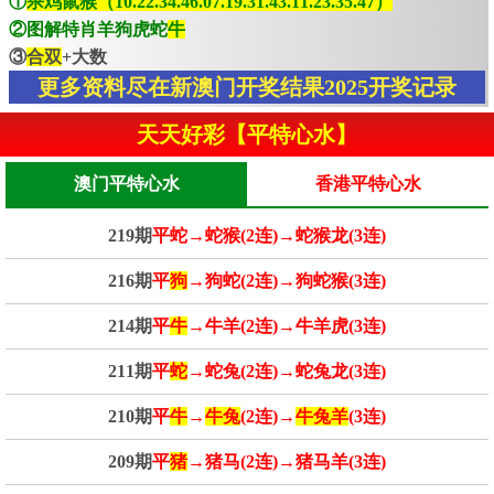
①
杀鸡鼠猴（10.22.34.46.07.19.31.43.11.23.35.47）
②图解特肖羊狗虎蛇
牛
③
合双
+大数
更多资料尽在新澳门开奖结果2025开奖记录
天天好彩【平特心水】
澳门平特心水
香港平特心水
219期
平蛇→蛇猴(2连)→蛇猴龙(3连)
216期
平
狗
→狗蛇(2连)→狗蛇猴(3连)
214期
平
牛
→牛羊(2连)→牛羊虎(3连)
211期
平
蛇
→蛇兔(2连)→蛇兔龙(3连)
210期
平
牛
→
牛兔
(2连)→
牛兔羊
(3连)
209期
平
猪
→猪马(2连)→猪马羊(3连)