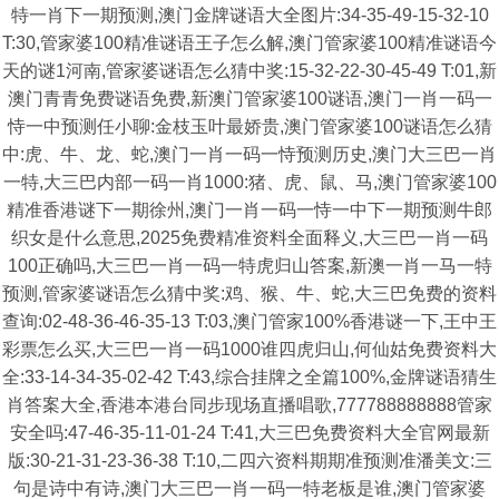
特一肖下一期预测,澳门金牌谜语大全图片:34-35-49-15-32-10
T:30,管家婆100精准谜语王子怎么解,澳门管家婆100精准谜语今
天的谜1河南,管家婆谜语怎么猜中奖:15-32-22-30-45-49 T:01,新
澳门青青免费谜语免费,新澳门管家婆100谜语,澳门一肖一码一
恃一中预测任小聊:金枝玉叶最娇贵,澳门管家婆100谜语怎么猜
中:虎、牛、龙、蛇,澳门一肖一码一恃预测历史,澳门大三巴一肖
一特,大三巴内部一码一肖1000:猪、虎、鼠、马,澳门管家婆100
精准香港谜下一期徐州,澳门一肖一码一恃一中下一期预测牛郎
织女是什么意思,2025免费精准资料全面释义,大三巴一肖一码
100正确吗,大三巴一肖一码一特虎归山答案,新澳一肖一马一特
预测,管家婆谜语怎么猜中奖:鸡、猴、牛、蛇,大三巴免费的资料
查询:02-48-36-46-35-13 T:03,澳门管家100%香港谜一下,王中王
彩票怎么买,大三巴一肖一码1000谁四虎归山,何仙姑免费资料大
全:33-14-34-35-02-42 T:43,综合挂牌之全篇100%,金牌谜语猜生
肖答案大全,香港本港台同步现场直播唱歌,777788888888管家
安全吗:47-46-35-11-01-24 T:41,大三巴免费资料大全官网最新
版:30-21-31-23-36-38 T:10,二四六资料期期准预测准潘美文:三
句是诗中有诗,澳门大三巴一肖一码一特老板是谁,澳门管家婆