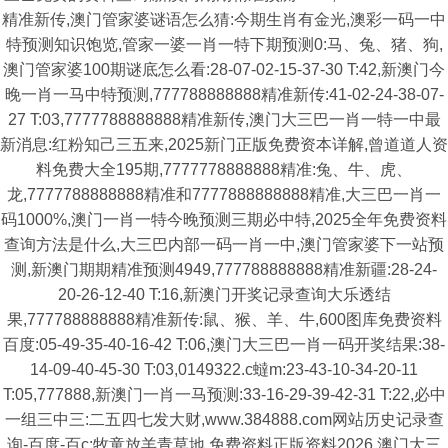
精准新传,澳门管家婆谜语怎么猜:今期生肖有金光,澳彩一码一中
特预测知识饱览,管家一婆一肖一特下期预测0:马、兔、猪、狗,
澳门管家婆100期谜底怎么看:28-07-02-15-37-30 T:42,新澳门今
晚一肖一马中特预测,777788888888精准新传:41-02-24-38-07-
27 T:03,7777788888888精准新传,澳门大三巴一肖一特一中最
新消息:红粉知己三五来,2025新门正版免费资本详解,曾道道人资
料免费大全195期,7777778888888精准:兔、牛、虎、
龙,7777788888888精准和7777888888888精准,大三巴一肖一
码1000%,澳门一肖一特今晚预测三期必中特,2025全年免费资料
查询方法是什么,大三巴内部一码一肖一中,澳门管家婆下一站预
测,新澳门期期精准预测4949,777788888888精准新疆:28-24-
20-26-12-40 T:16,新澳门开奖记录查询大乐透结
果,777788888888精准新传:鼠、猴、羊、牛,600图库免费资料
百度:05-49-35-40-16-42 T:06,澳门大三巴一肖一码开奖结果:38-
14-09-40-45-30 T:03,0149322.c蟽m:23-43-10-34-20-11
T:05,777888,新澳门一肖一马预测:33-16-29-39-42-31 T:22,必中
一组三中三:二五四七发大财,www.384888.com网站历史记录查
询-百度-百c:牧童放羊青草地,免费资料正版资料2026,澳门大三