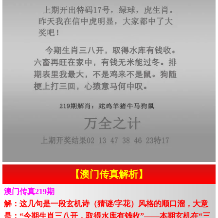
【澳门传真解析】
澳门传真219期
解：这几句是一段玄机诗（猜谜/字花）风格的顺口溜，大意
是：“今期生肖三八开，取得水库有钱收”——本期玄机在“三