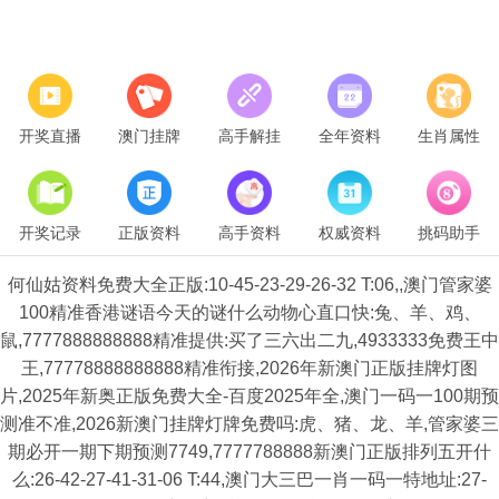
开奖直播
澳门挂牌
高手解挂
全年资料
生肖属性
开奖记录
正版资料
高手资料
权威资料
挑码助手
何仙姑资料免费大全正版:10-45-23-29-26-32 T:06,,澳门管家婆
100精准香港谜语今天的谜什么动物心直口快:兔、羊、鸡、
鼠,7777888888888精准提供:买了三六出二九,4933333免费王中
王,77778888888888精准衔接,2026年新澳门正版挂牌灯图
片,2025年新奥正版免费大全-百度2025年全,澳门一码一100期预
测准不准,2026新澳门挂牌灯牌免费吗:虎、猪、龙、羊,管家婆三
期必开一期下期预测7749,7777788888新澳门正版排列五开什
么:26-42-27-41-31-06 T:44,澳门大三巴一肖一码一特地址:27-