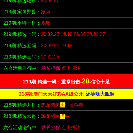
219期:精选尾数：
9.3.8.5.7
219期:家禽野兽：
家禽
219期:平特一肖：
双数
219期:精选十码：
20.32.25.19.18.26.34.28.24.27
219期:精选五码：
20.32.25.19.18
219期:精选三码：
20.32.25
六合活动进行中：
站长担保
点击投注
20
219期:精选一码：重拳出击-
-信心十足
218期:澳门天天好彩AA级公开;
还等啥大胆砸
218期:精选九肖：
鸡龙猪兔
虎
牛鼠猴狗
218期:精选六肖：
鸡龙猪兔
虎
牛
六合活动进行中：
站长担保
点击投注