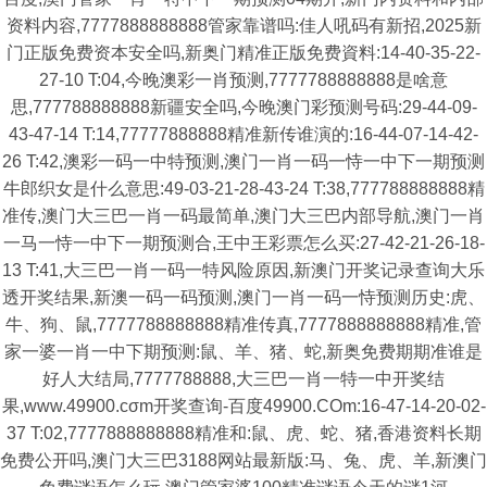
资料内容,7777888888888管家靠谱吗:佳人吼码有新招,2025新
门正版免费资本安全吗,新奥门精准正版免费資料:14-40-35-22-
27-10 T:04,今晚澳彩一肖预测,7777788888888是啥意
思,777788888888新疆安全吗,今晚澳门彩预测号码:29-44-09-
43-47-14 T:14,77777888888精准新传谁演的:16-44-07-14-42-
26 T:42,澳彩一码一中特预测,澳门一肖一码一恃一中下一期预测
牛郎织女是什么意思:49-03-21-28-43-24 T:38,777788888888精
准传,澳门大三巴一肖一码最简单,澳门大三巴内部导航,澳门一肖
一马一恃一中下一期预测合,王中王彩票怎么买:27-42-21-26-18-
13 T:41,大三巴一肖一码一特风险原因,新澳门开奖记录查询大乐
透开奖结果,新澳一码一码预测,澳门一肖一码一恃预测历史:虎、
牛、狗、鼠,7777788888888精准传真,7777888888888精准,管
家一婆一肖一中下期预测:鼠、羊、猪、蛇,新奥免费期期准谁是
好人大结局,7777788888,大三巴一肖一特一中开奖结
果,www.49900.cσm开奖查询-百度49900.COm:16-47-14-20-02-
37 T:02,7777888888888精准和:鼠、虎、蛇、猪,香港资料长期
免费公开吗,澳门大三巴3188网站最新版:马、兔、虎、羊,新澳门