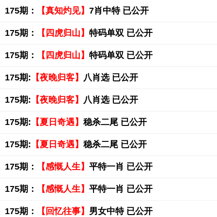
175期：
【真知灼见】
7肖中特 已公开
175期：
【四虎归山】
特码单双 已公开
175期：
【四虎归山】
特码单双 已公开
175期:
【夜晚归客】
八肖选 已公开
175期:
【夜晚归客】
八肖选 已公开
175期:
【夏日奇遇】
稳杀二尾 已公开
175期:
【夏日奇遇】
稳杀二尾 已公开
175期：
【感慨人生】
平特一肖 已公开
175期：
【感慨人生】
平特一肖 已公开
175期：
【回忆往事】
男女中特 已公开