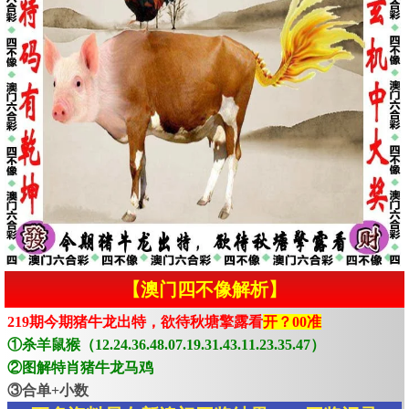
【澳门四不像解析】
219期今期猪牛龙出特，欲待秋塘擎露看
开？00准
①杀羊鼠猴（12.24.36.48.07.19.31.43.11.23.35.47）
②图解特肖猪牛龙马鸡
③合单+小数