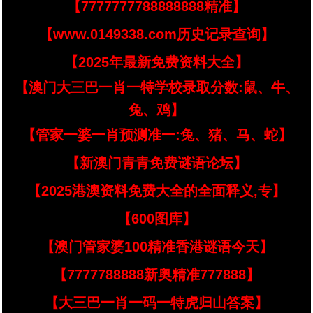
【7777777788888888精准】
【www.0149338.com历史记录查询】
【2025年最新免费资料大全】
【澳门大三巴一肖一特学校录取分数:鼠、牛、
兔、鸡】
【管家一婆一肖预测准一:兔、猪、马、蛇】
【新澳门青青免费谜语论坛】
【2025港澳资料免费大全的全面释义,专】
【600图库】
【澳门管家婆100精准香港谜语今天】
【7777788888新奥精准777888】
【大三巴一肖一码一特虎归山答案】