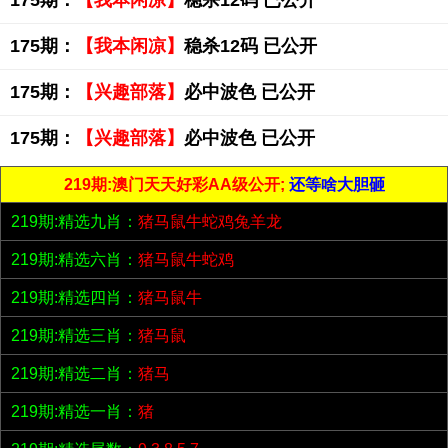
175期：
【我本闲凉】
稳杀12码 已公开
175期：
【我本闲凉】
稳杀12码 已公开
175期：
【兴趣部落】
必中波色 已公开
175期：
【兴趣部落】
必中波色 已公开
219期:澳门天天好彩AA级公开;
还等啥大胆砸
219期:精选九肖：
猪马鼠牛蛇鸡兔羊龙
219期:精选六肖：
猪马鼠牛蛇鸡
219期:精选四肖：
猪马鼠牛
219期:精选三肖：
猪马鼠
219期:精选二肖：
猪马
219期:精选一肖：
猪