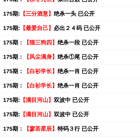
175期:
【三分酒意】
绝杀一头 已公开
175期:
【最爱自己】
必出２４码 已公开
175期：
【猫三狗四】
绝杀一段 已公开
175期：
【风尘满身】
绝杀①尾 已公开
175期：
【白衫学长】
绝杀一肖 已公开
175期：
【白衫学长】
绝杀一肖 已公开
175期:
【满目河山】
双波中 已公开
175期:
【满目河山】
双波中 已公开
175期：
【寥若星辰】
特码３行 已公开