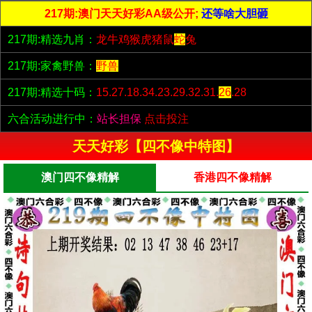
217期:澳门天天好彩AA级公开;
还等啥大胆砸
217期:精选九肖：
龙牛鸡猴虎猪鼠
蛇
兔
217期:家禽野兽：
野兽
217期:精选十码：
15.27.18.34.23.29.32.31.
26
.28
六合活动进行中：
站长担保
点击投注
天天好彩【四不像中特图】
澳门四不像精解
香港四不像精解