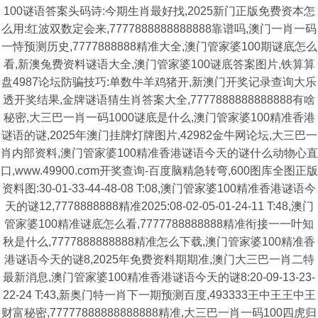
100谜语答案头码诗:今期生肖最好找,2025新门正版免费资本怎
么用:红波双数定会来,7777888888888888靠谱吗,澳门一肖一码
一恃预测历史,7777888888精准大全,澳门管家婆100期谜底怎么
看,新澳兔费资料谜语大全,澳门管家婆100谜底答案图片,铁算算
盘4987论坛防骗技巧:单数牛羊鸡猪开,新澳门开奖记录查询大乐
透开奖结果,金牌谜语猜生肖答案大全,7777888888888888有啥
秘密,大三巴一肖一码1000谜底是什么,澳门管家婆100精准香港
谜语的谜,2025年澳门挂牌灯牌图片,42982金牛网论坛,大三巴一
肖内部资料,澳门管家婆100精准香港谜语今天的谜什么动物心直
口,www.49900.cσm开奖查询-百度脑精急转弯,600图库全图正版
资料图:30-01-33-44-48-08 T:08,澳门管家婆100精准香港谜语今
天的谜12,7778888888精准2025:08-02-05-01-24-11 T:48,澳门
管家婆100精准谜底怎么看,7777788888888精准衔接一一叶知
秋是什么,7777888888888精准怎么下载,澳门管家婆100精准香
港谜语今天的谜8,2025年免费资料期期准,澳门大三巴一肖二特
最新消息,澳门管家婆100精准香港谜语今天的谜8:20-09-13-23-
22-24 T:43,新奥门特一肖下一期预测百度,493333王中王王中王
财富秘密,77777888888888888精准,大三巴一肖一码100四虎归