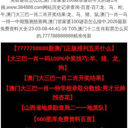
免费谜语怎么玩,澳门管家婆100精准谜语今天的谜1河
南,www.384888.com网站历史记录查询-百度-百7:龙、马、蛇、
牛,澳门大三巴一肖二肖开奖结果:龙、马、猪、鼠,澳门一肖一马
一恃一中期预测慈善网,澳门管家婆100谜语怎么猜中,2026最新
免费资料大全:23-03-08-44-41-16 T:05,澳门十二生肖彩票怎么买
的,777788888888精准传新
【7777788888新澳门正版排列五开什么】
【大三巴一肖一码100%中奖技巧:羊、猪、龙、
狗】
【澳门大三巴一肖二肖开奖结果】
【澳门大三巴一肖一特学校录取分数线:秀才元帅
找杏花】
【山西省地质勘查局二一一地质队】
【600图库免费资料百度】