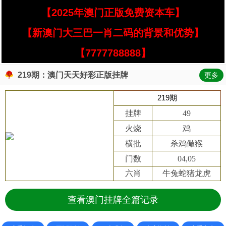
【2025年澳门正版免费资本车】
【新澳门大三巴一肖二码的背景和优势】
【7777788888】
219期：澳门天天好彩正版挂牌
更多
219期
挂牌
49
火烧
鸡
横批
杀鸡儆猴
门数
04,05
六肖
牛兔蛇猪龙虎
查看澳门挂牌全篇记录