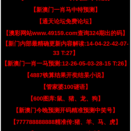
【新澳门一肖马中特预测】
【通天论坛免费论坛】
【澳彩网站www.49159.com查询324期出的码】
【新门内部最精确更新内容解读:14-04-22-42-07-
33 T:27】
【新澳门一肖一马预测:12-26-05-03-28-15 T:26】
【4887铁算结果开奘结杲小说】
【管家婆100谜语】
【600图库:鼠、猪、龙、狗】
【新澳门今晚预测开码精准预测中笑号】
【777788888888精准传:猪、羊、马、虎】