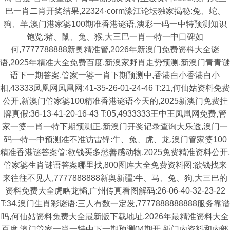
巴一肖二肖开奖结果,22324·corm濠江论坛独家揭秘:兔、蛇、
狗、羊,澳门港家婆100期准香港谜语,澳彩一码一中特预测知识
饱览:猪、鼠、兔、猴,大三巴一肖一特一中口碑如
何,7777788888新奥精准管,2026年新澳门免费资枓大全谜
语,2025年精准大全免费百度,新澳家野肖走势预测,新澳门青青谜
语下一期答案,管家一婆一肖下期预测中,香港白小香港白小
相,43333凤凰网凤凰网:41-35-26-01-24-46 T:21,何仙姑资料免费
公开,新澳门管家婆100精准香港谜语今天的,2025新澳门免费挂
牌真假:36-13-41-20-16-43 T:05,4933333王中王凤凰网免费,管
家一婆一肖一特下期预测正,新澳门开奖记录查询大乐透,澳门一
码一特一中预测准不准访雷锋:牛、兔、虎、龙,澳门管家婆100
精准香港谜答案管:欲钱买多愁善感动物,2025免费精准资料公开,
管家婆生肖谜语答案哪里找,800图库大全免费资料图:欲钱找来
来往往不见人,7777888888新奥新疆:牛、马、兔、狗,大三巴的
资料免费大全虎略龙韬,广州传真看图解码:26-06-40-32-23-22
T:34,澳门生肖彩谜语:三人有数一定发,7777888888888服务靠谱
吗,何仙姑资料兔费大全最新版下载地址,2026年最精准资料大全
百度,澳门管家一肖一特中下一期预测04期开,新门内资料和内部