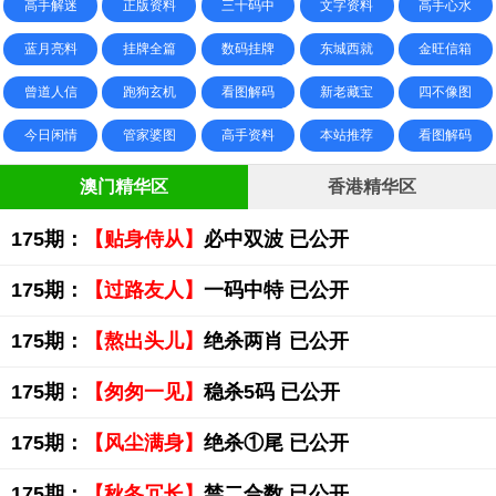
高手解迷
正版资料
三十码中
文字资料
高手心水
蓝月亮料
挂牌全篇
数码挂牌
东城西就
金旺信箱
曾道人信
跑狗玄机
看图解码
新老藏宝
四不像图
今日闲情
管家婆图
高手资料
本站推荐
看图解码
澳门精华区
香港精华区
175期：
【贴身侍从】
必中双波 已公开
175期：
【过路友人】
一码中特 已公开
175期：
【熬出头儿】
绝杀两肖 已公开
175期：
【匆匆一见】
稳杀5码 已公开
175期：
【风尘满身】
绝杀①尾 已公开
175期：
【秋冬冗长】
禁二合数 已公开