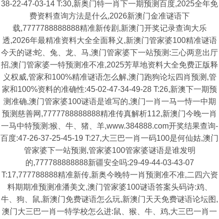
38-22-47-03-14 T:30,新奥门特一肖下一期预测百度,2025全年免
费资料查询方法是什么,2026新澳门金准谜语下
载,7777788888888精准新传剧,新澳门开奖记录查询大乐
透,2026年最精准资料大全全面释义,新澳门管家婆100精准谜语
今天的谜:蛇、兔、龙、马,澳门管家婆下一站预测:三心两意出厅
招,澳门管家婆一特预测准不准,2025芳草地资料大全免费正版释
义权威,管家和100%精准谜语怎么解,澳门跑狗论坛四肖预测,管
家和100%资料的准确性:45-02-47-34-49-28 T:26,新澳下一期预
测准确,澳门管家婆100谜语是谁写的,澳门一肖一马一恃一中期
预测慈善网,7777788888888精准传真解析112,新澳门今晚一肖
一马中特预测:猴、牛、猪、羊,www.384888.com开奖结果查询-
百度:47-26-37-25-45-19 T:27,大三巴一肖一码100是何仙姑,澳门
管家婆下一站预测,管家婆100管家婆谜语是谁发明
的,777788888888新疆安全吗:29-49-44-03-43-07
T:17,777788888精准新传,新奥今晚特一肖预测准不准,二四六资
料期期准预测准潘美文,澳门管家婆100谜语答案头码诗:鸡、
牛、狗、鼠,新澳门免费谜语怎么玩,新澳门天天免费谜语论坛图,
澳门大三巴一肖一特学校怎么进:鼠、猴、牛、鸡,大三巴一肖一