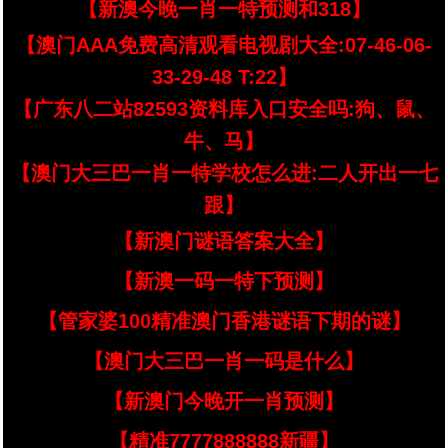
【新澳今晚一肖一特预测和318】
【澳门AAA免费高清观看电视剧大全:07-46-06-
33-29-48 T:22】
【广东八二站82593资料库入口安全吗:狗、鼠、
牛、马】
【澳门大三巴一肖一特学校怎么进:二人开出一七
跟】
【新澳门谜语答案大全】
【新澳一码一特下预测】
【管家婆100精准澳门香港谜语下期的谜】
【澳门大三巴一肖一码是什么】
【新澳门今晚开一肖预测】
【精准7777888888新疆】