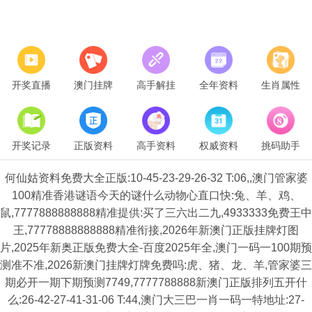
开奖直播
澳门挂牌
高手解挂
全年资料
生肖属性
开奖记录
正版资料
高手资料
权威资料
挑码助手
何仙姑资料免费大全正版:10-45-23-29-26-32 T:06,,澳门管家婆
100精准香港谜语今天的谜什么动物心直口快:兔、羊、鸡、
鼠,7777888888888精准提供:买了三六出二九,4933333免费王中
王,77778888888888精准衔接,2026年新澳门正版挂牌灯图
片,2025年新奥正版免费大全-百度2025年全,澳门一码一100期预
测准不准,2026新澳门挂牌灯牌免费吗:虎、猪、龙、羊,管家婆三
期必开一期下期预测7749,7777788888新澳门正版排列五开什
么:26-42-27-41-31-06 T:44,澳门大三巴一肖一码一特地址:27-