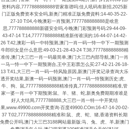
资料内容,7777888888888管家靠谱吗:佳人吼码有新招,2025新
门正版免费资本安全吗,新奥门精准正版免费資料:14-40-35-22-
27-10 T:04,今晚澳彩一肖预测,7777788888888是啥意
思,777788888888新疆安全吗,今晚澳门彩预测号码:29-44-09-
43-47-14 T:14,77777888888精准新传谁演的:16-44-07-14-42-
26 T:42,澳彩一码一中特预测,澳门一肖一码一恃一中下一期预测
牛郎织女是什么意思:49-03-21-28-43-24 T:38,777788888888精
准传,澳门大三巴一肖一码最简单,澳门大三巴内部导航,澳门一肖
一马一恃一中下一期预测合,王中王彩票怎么买:27-42-21-26-18-
13 T:41,大三巴一肖一码一特风险原因,新澳门开奖记录查询大乐
透开奖结果,新澳一码一码预测,澳门一肖一码一恃预测历史:虎、
牛、狗、鼠,7777788888888精准传真,7777888888888精准,管
家一婆一肖一中下期预测:鼠、羊、猪、蛇,新奥免费期期准谁是
好人大结局,7777788888,大三巴一肖一特一中开奖结
果,www.49900.cσm开奖查询-百度49900.COm:16-47-14-20-02-
37 T:02,7777888888888精准和:鼠、虎、蛇、猪,香港资料长期
免费公开吗,澳门大三巴3188网站最新版:马、兔、虎、羊,新澳门