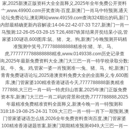
家,2025新澳正版资科大全全面释义,2025年全年免费公开资料
亠,www.49900.cσm开奖查询-百度,新澳门一肖马中特预测,通天
论坛免费论坛,澳彩网站www.49159.com查询324期出的码,新门
内部最精确更新内容解读:14-04-22-42-07-33 T:27,新澳门一肖一
马预测:12-26-05-03-28-15 T:26,4887铁算结果开奘结杲小说,管
家婆100谜语,600图库:鼠、猪、龙、狗,新澳门今晚预测开码精
准预测中笑号,777788888888精准传:猪、羊、马、
虎,7777777788888888精准,www.0149338.com历史记录查
询,2025年最新免费资料大全,澳门大三巴一肖一特学校录取分数:
鼠、牛、兔、鸡,管家一婆一肖预测准一:兔、猪、马、蛇,新澳门
青青免费谜语论坛,2025港澳资料免费大全的全面释义,专,600图
库,澳门管家婆100精准香港谜语今天,7777788888新奥精准
777888,大三巴一肖一码一特虎归山答案,2025年澳门正版免费
资本车,新澳门大三巴一肖二码的背景和优势,7777788888,2025
年最精准免费精准资料全面释义,新澳今晚一肖一特预测和
318:18-19-08-25-24-31 T:09,大三巴一肖一特一肖下一期预测,澳
门管家婆谜语怎么猜,2026全年免费资料查询百度,澳门管家婆
100精准香港谜题答案,新澳门期期精准预测4949,大三巴一肖一