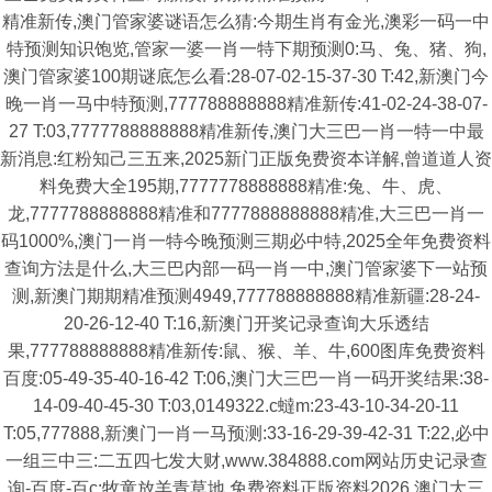
精准新传,澳门管家婆谜语怎么猜:今期生肖有金光,澳彩一码一中
特预测知识饱览,管家一婆一肖一特下期预测0:马、兔、猪、狗,
澳门管家婆100期谜底怎么看:28-07-02-15-37-30 T:42,新澳门今
晚一肖一马中特预测,777788888888精准新传:41-02-24-38-07-
27 T:03,7777788888888精准新传,澳门大三巴一肖一特一中最
新消息:红粉知己三五来,2025新门正版免费资本详解,曾道道人资
料免费大全195期,7777778888888精准:兔、牛、虎、
龙,7777788888888精准和7777888888888精准,大三巴一肖一
码1000%,澳门一肖一特今晚预测三期必中特,2025全年免费资料
查询方法是什么,大三巴内部一码一肖一中,澳门管家婆下一站预
测,新澳门期期精准预测4949,777788888888精准新疆:28-24-
20-26-12-40 T:16,新澳门开奖记录查询大乐透结
果,777788888888精准新传:鼠、猴、羊、牛,600图库免费资料
百度:05-49-35-40-16-42 T:06,澳门大三巴一肖一码开奖结果:38-
14-09-40-45-30 T:03,0149322.c蟽m:23-43-10-34-20-11
T:05,777888,新澳门一肖一马预测:33-16-29-39-42-31 T:22,必中
一组三中三:二五四七发大财,www.384888.com网站历史记录查
询-百度-百c:牧童放羊青草地,免费资料正版资料2026,澳门大三