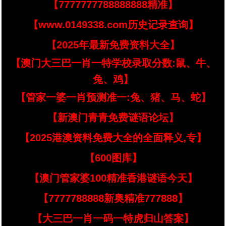
【7777777788888888精准】
【www.0149338.com历史记录查询】
【2025年最新免费资料大全】
【澳门大三巴一肖一特学校录取分数:鼠、牛、
兔、鸡】
【管家一婆一肖预测准一:兔、猪、马、蛇】
【新澳门青青免费谜语论坛】
【2025港澳资料免费大全的全面释义,专】
【600图库】
【澳门管家婆100精准香港谜语今天】
【7777788888新奥精准777888】
【大三巴一肖一码一特虎归山答案】