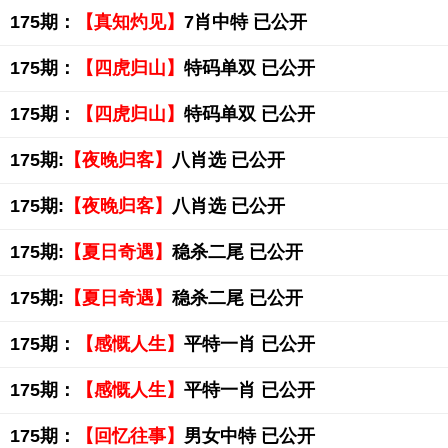
175期：
【真知灼见】
7肖中特 已公开
175期：
【四虎归山】
特码单双 已公开
175期：
【四虎归山】
特码单双 已公开
175期:
【夜晚归客】
八肖选 已公开
175期:
【夜晚归客】
八肖选 已公开
175期:
【夏日奇遇】
稳杀二尾 已公开
175期:
【夏日奇遇】
稳杀二尾 已公开
175期：
【感慨人生】
平特一肖 已公开
175期：
【感慨人生】
平特一肖 已公开
175期：
【回忆往事】
男女中特 已公开