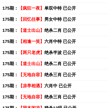
175期：
【疯狂一夜】
单双中特 已公开
175期：
【回忆往事】
男女中特 已公开
175期：
【道士出山】
绝杀二肖 已公开
175期：
【相逢一笑】
六肖中特 已公开
175期：
【两只老虎】
绝杀半波 已公开
175期：
【道士出山】
绝杀二肖 已公开
175期：
【无地自容】
绝杀三肖 已公开
175期：
【凉亭相遇】
六肖中 已公开
175期：
【无地自容】
绝杀三肖 已公开