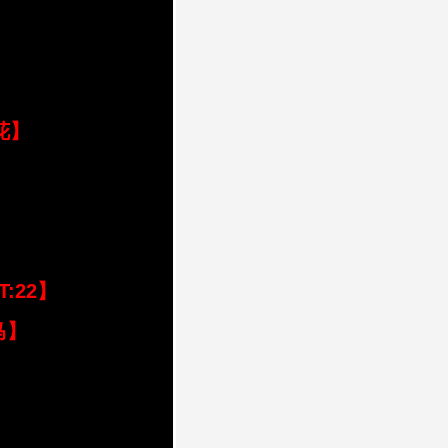
】
花】
T:22】
马】
】