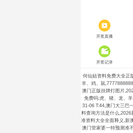
开奖直播
开奖记录
何仙姑资料免费大全正版:1
羊、鸡、鼠,777788888
澳门正版挂牌灯图片,20
免费吗:虎、猪、龙、羊,管
31-06 T:44,澳门大三
料查询方法是什么,2026
准资料大全全面释义,新澳
澳门管家婆一特预测准不