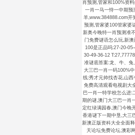
肖预测,管家和100%资料的
一肖一马一恃一中期预测慈
羊,www.384888.co
预测,管家婆100管家婆谜语是谁
新奥今晚特一肖预测准不
门免费谜语怎么玩,新澳
100是正品吗:27-20-0
30-49-36-12 T:
准谜底答案:龙、牛、兔、
大三巴一肖一码100%
线:秀才元帅找杏花,山西
免费高清观看电视剧大全:07
巴一肖一特学校怎么进:
期的谜,澳门大三巴一肖一
定红绿满园春,澳门今晚开一
香港谜下一期中垦,大三巴
新澳正版资科大全全面释义,
天论坛免费论坛,澳彩网站w