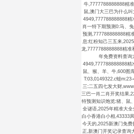
牛,7777788888888
鼠,澳门大三巴为什么叫
4949,7777888
肖一特下期预测0:马、兔、猪
预测,777788888888精
息:红粉知己三五来,202
龙,777778888888
年免费资料查询
4949,77778888888
鼠、猴、羊、牛,600图库免费资
T:03,0149322.c蟽m:2
三:二五四七发大财,www
三巴一肖二肖开奖结果,2
特预测知识饱览:猪、鼠、
全谜语,2025年精准
白小香港白小相,43333凤
今天的,2025新澳门免费挂牌
正,新澳门开奖记录查询