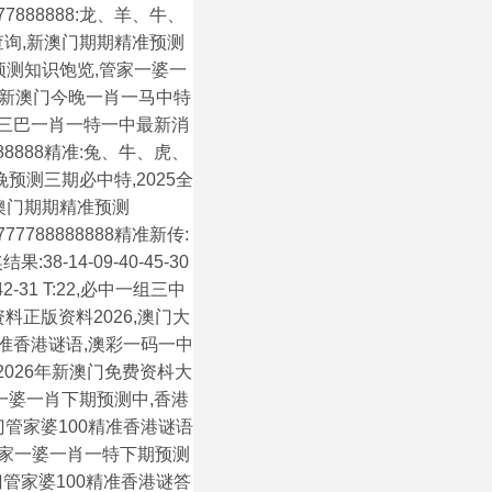
777888888:龙、羊、牛、
查询,新澳门期期精准预测
特预测知识饱览,管家一婆一
:42,新澳门今晚一肖一马中特
新传,澳门大三巴一肖一特一中最新消
88888精准:兔、牛、虎、
今晚预测三期必中特,2025全
澳门期期精准预测
777788888888精准新传:
38-14-09-40-45-30
9-42-31 T:22,必中一组三中
资料正版资料2026,澳门大
期准香港谜语,澳彩一码一中
2026年新澳门免费资枓大
一婆一肖下期预测中,香港
新澳门管家婆100精准香港谜语
网免费,管家一婆一肖一特下期预测
管家婆100精准香港谜答