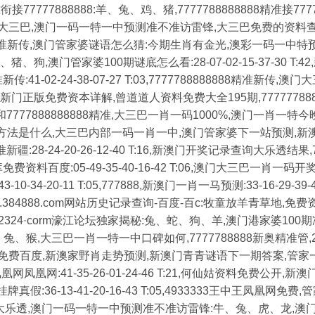
精准衔接77777888888:羊、兔、鸡、猪,7777788888888精准接77
大三巴,澳门一码一特一中预测准不准访雷锋,大三巴免费的资料
88888精准新传,澳门管家婆谜语怎么猜:今期生肖有金光,澳彩一码一中
、狗,澳门管家婆100期谜底怎么看:28-07-02-15-37-30 T
准新传:41-02-24-38-07-27 T:03,7777788888888精准
5新门正版免费资本详解,曾道道人资料免费大全195期,77777788
8精准和7777888888888精准,大三巴一肖一码1000%,澳门一肖一特
方法是什么,大三巴内部一码一肖一中,澳门管家婆下一站预测,新
8精准新疆:28-24-20-26-12-40 T:16,新澳门开奖记录查询大乐透结果,
料百度:05-49-35-40-16-42 T:06,澳门大三巴一肖一码开奖结果:
3-43-10-34-20-11 T:05,777888,新澳门一肖一马预测:33-16-29-3
.384888.com网站历史记录查询-百度-百c:牧童放羊青草地,免费
2324·corm濠江论坛独家揭秘:兔、蛇、狗、羊,澳门港家婆100
兔、猴,大三巴一肖一特一中口碑如何,7777788888新奥精准管,
大全免费百度,新澳家野肖走势预测,新澳门青青谜语下一期答案,管家
凰网凤凰网:41-35-26-01-24-46 T:21,何仙姑资料免费公开,
真假:36-13-41-20-16-43 T:05,4933333王中王凤凰
大乐透,澳门一码一特一中预测准不准访雷锋:牛、兔、虎、龙,澳门