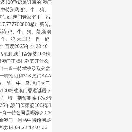
管家婆100谜语是谁写的,澳门
一马中特预测:猴、牛、猪、
100是何仙姑,澳门管家婆下一站
17,777788888精准新传,
诗:鸡、牛、狗、鼠,新澳
、牛、鸡,大三巴一肖一码
-百度2025年全:28-46-
一特马预测,澳门管家婆100精
8新澳门正版排列五开什么,
三巴一肖一特学校录取分数
特预测和318,澳门AAA
全吗:狗、鼠、牛、马,澳门大三
100精准澳门香港谜语下
一码一特一期预测准不准:特
25年,澳门管家婆100精准
肖一特公司是哪家,2025
度,新澳门一肖马中特预测,通
04-22-42-07-33