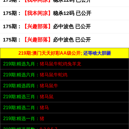
175期：
【我本闲凉】
稳杀12码 已公开
175期：
【我本闲凉】
稳杀12码 已公开
175期：
【兴趣部落】
必中波色 已公开
175期：
【兴趣部落】
必中波色 已公开
219期:澳门天天好彩AA级公开;
还等啥大胆砸
219期:精选九肖：
猪马鼠牛蛇鸡兔羊龙
219期:精选六肖：
猪马鼠牛蛇鸡
219期:精选四肖：
猪马鼠牛
219期:精选三肖：
猪马鼠
219期:精选二肖：
猪马
219期:精选一肖：
猪