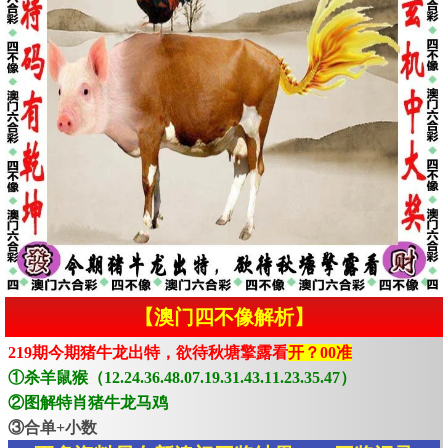
【澳门四不像解析】
219期今期猪牛龙出特，欲待秋塘擎露看
开？00准
①杀羊鼠猴（12.24.36.48.07.19.31.43.11.23.35.47）
②图解特肖猪牛龙马鸡
③合单+小数