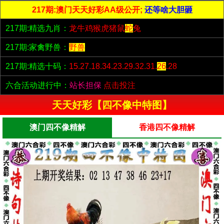
217期:澳门天天好彩AA级公开;
还等啥大胆砸
217期:精选九肖：
龙牛鸡猴虎猪鼠
蛇
兔
217期:家禽野兽：
野兽
217期:精选十码：
15.27.18.34.23.29.32.31.
26
.28
六合活动进行中：
站长担保
点击投注
天天好彩【四不像中特图】
澳门四不像精解
香港四不像精解