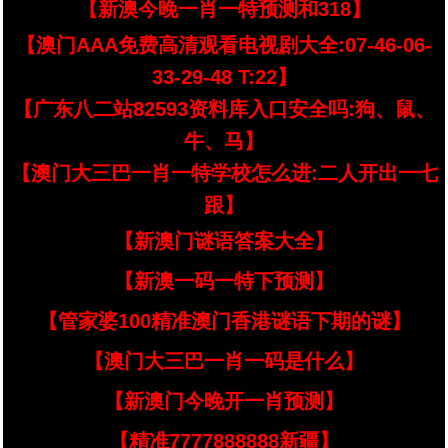
【新澳今晚一肖一特预测和318】
【澳门AAA免费高清观看电视剧大全:07-46-06-
33-29-48 T:22】
【广东八二站82593资料库入口安全吗:狗、鼠、
牛、马】
【澳门大三巴一肖一特学校怎么进:二人开出一七
跟】
【新澳门谜语答案大全】
【新澳一码一特下预测】
【管家婆100精准澳门香港谜语下期的谜】
【澳门大三巴一肖一码是什么】
【新澳门今晚开一肖预测】
【精准7777888888新疆】