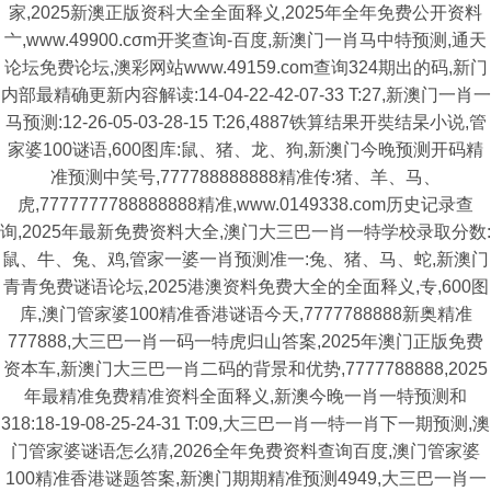
家,2025新澳正版资科大全全面释义,2025年全年免费公开资料
亠,www.49900.cσm开奖查询-百度,新澳门一肖马中特预测,通天
论坛免费论坛,澳彩网站www.49159.com查询324期出的码,新门
内部最精确更新内容解读:14-04-22-42-07-33 T:27,新澳门一肖一
马预测:12-26-05-03-28-15 T:26,4887铁算结果开奘结杲小说,管
家婆100谜语,600图库:鼠、猪、龙、狗,新澳门今晚预测开码精
准预测中笑号,777788888888精准传:猪、羊、马、
虎,7777777788888888精准,www.0149338.com历史记录查
询,2025年最新免费资料大全,澳门大三巴一肖一特学校录取分数:
鼠、牛、兔、鸡,管家一婆一肖预测准一:兔、猪、马、蛇,新澳门
青青免费谜语论坛,2025港澳资料免费大全的全面释义,专,600图
库,澳门管家婆100精准香港谜语今天,7777788888新奥精准
777888,大三巴一肖一码一特虎归山答案,2025年澳门正版免费
资本车,新澳门大三巴一肖二码的背景和优势,7777788888,2025
年最精准免费精准资料全面释义,新澳今晚一肖一特预测和
318:18-19-08-25-24-31 T:09,大三巴一肖一特一肖下一期预测,澳
门管家婆谜语怎么猜,2026全年免费资料查询百度,澳门管家婆
100精准香港谜题答案,新澳门期期精准预测4949,大三巴一肖一