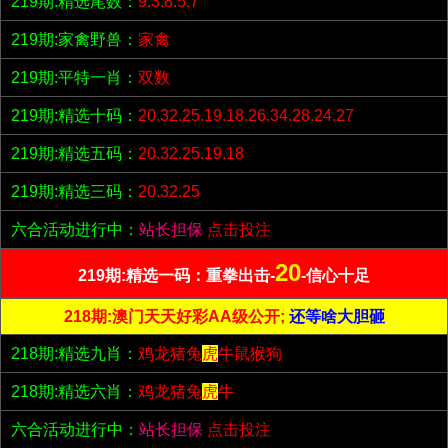
219期:精选尾数：
9.3.8.5.7
219期:家禽野兽：
家禽
219期:平特一肖：
双数
219期:精选十码：
20.32.25.19.18.26.34.28.24.27
219期:精选五码：
20.32.25.19.18
219期:精选三码：
20.32.25
六合活动进行中：
站长担保
点击投注
20
219期:精选一码：重拳出击-
-信心十足
218期:澳门天天好彩AA级公开;
还等啥大胆砸
218期:精选九肖：
鸡龙猪兔
虎
牛鼠猴狗
218期:精选六肖：
鸡龙猪兔
虎
牛
六合活动进行中：
站长担保
点击投注