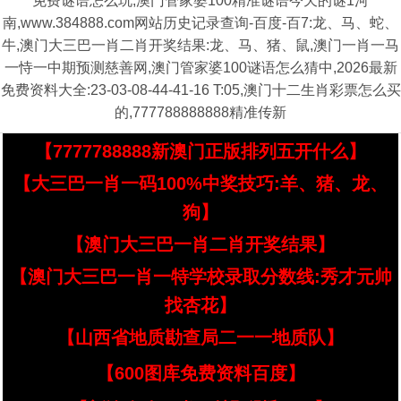
免费谜语怎么玩,澳门管家婆100精准谜语今天的谜1河
南,www.384888.com网站历史记录查询-百度-百7:龙、马、蛇、
牛,澳门大三巴一肖二肖开奖结果:龙、马、猪、鼠,澳门一肖一马
一恃一中期预测慈善网,澳门管家婆100谜语怎么猜中,2026最新
免费资料大全:23-03-08-44-41-16 T:05,澳门十二生肖彩票怎么买
的,777788888888精准传新
【7777788888新澳门正版排列五开什么】
【大三巴一肖一码100%中奖技巧:羊、猪、龙、
狗】
【澳门大三巴一肖二肖开奖结果】
【澳门大三巴一肖一特学校录取分数线:秀才元帅
找杏花】
【山西省地质勘查局二一一地质队】
【600图库免费资料百度】