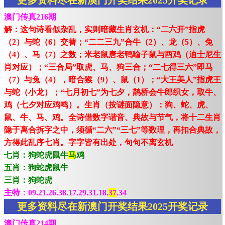
澳门传真216期
解：这句诗看似杂乱，实则暗藏生肖玄机：“二六开”指虎
（2）与蛇（6）交替；“二二三九”合牛（2）、龙（5）、兔
（4）、马（7）之数；米老鼠唐老鸭喻子鼠与酉鸡（迪士尼生
肖对应）；“三合局”取虎、马、狗三合；“二七得三六”即马
（7）与兔（4），暗合猴（9）、鼠（1）；“大王美人”指虎王
与蛇（小龙）；“七月初七”为七夕，鹊桥会牛郎织女，取牛、
鸡（七夕对应鸡鸣）。生肖（按谜面隐意）：狗、蛇、虎、
鼠、牛、马、鸡。全诗借数字谐音、典故与节气，将十二生肖
隐于离合拆字之中，须循“二六”“三七”等数理，再扣合典故，
方得此乱序七肖。字字皆有出处，句句不离玄机
七肖：狗蛇虎鼠牛
马
鸡
五肖：狗蛇虎鼠牛
三肖：狗蛇虎
主特：09.21.26.38.17.29.31.18.
37
.34
更多资料尽在新澳门开奖结果2025开奖记录
澳门传真214期