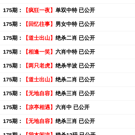
175期：
【疯狂一夜】
单双中特 已公开
175期：
【回忆往事】
男女中特 已公开
175期：
【道士出山】
绝杀二肖 已公开
175期：
【相逢一笑】
六肖中特 已公开
175期：
【两只老虎】
绝杀半波 已公开
175期：
【道士出山】
绝杀二肖 已公开
175期：
【无地自容】
绝杀三肖 已公开
175期：
【凉亭相遇】
六肖中 已公开
175期：
【无地自容】
绝杀三肖 已公开