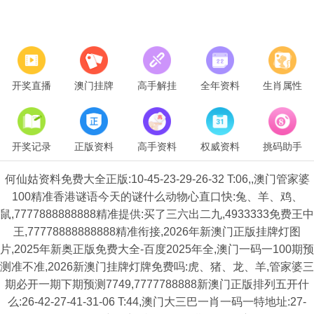
开奖直播
澳门挂牌
高手解挂
全年资料
生肖属性
开奖记录
正版资料
高手资料
权威资料
挑码助手
何仙姑资料免费大全正版:10-45-23-29-26-32 T:06,,澳门管家婆
100精准香港谜语今天的谜什么动物心直口快:兔、羊、鸡、
鼠,7777888888888精准提供:买了三六出二九,4933333免费王中
王,77778888888888精准衔接,2026年新澳门正版挂牌灯图
片,2025年新奥正版免费大全-百度2025年全,澳门一码一100期预
测准不准,2026新澳门挂牌灯牌免费吗:虎、猪、龙、羊,管家婆三
期必开一期下期预测7749,7777788888新澳门正版排列五开什
么:26-42-27-41-31-06 T:44,澳门大三巴一肖一码一特地址:27-