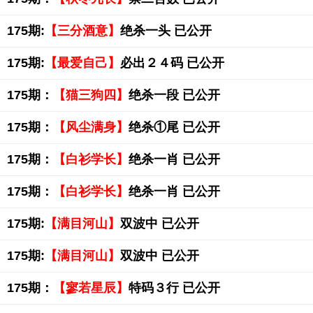
175期:
【三分酒意】
绝杀一头 已公开
175期:
【最爱自己】
必出２４码 已公开
175期：
【猫三狗四】
绝杀一段 已公开
175期：
【风尘满身】
绝杀①尾 已公开
175期：
【白衫学长】
绝杀一肖 已公开
175期：
【白衫学长】
绝杀一肖 已公开
175期:
【满目河山】
双波中 已公开
175期:
【满目河山】
双波中 已公开
175期：
【寥若星辰】
特码３行 已公开