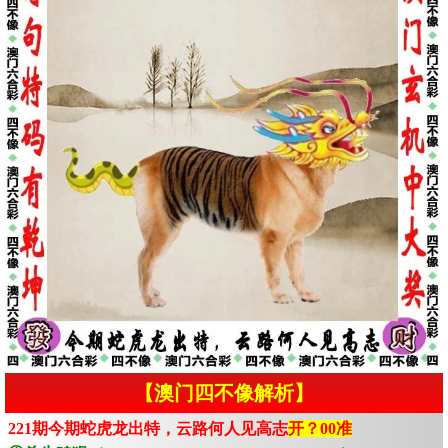
【澳门四不像解析】
221期今期蛇虎龙出特，云路何人见高志
开？00准