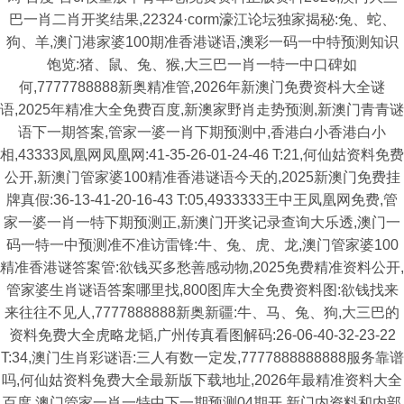
巴一肖二肖开奖结果,22324·corm濠江论坛独家揭秘:兔、蛇、
狗、羊,澳门港家婆100期准香港谜语,澳彩一码一中特预测知识
饱览:猪、鼠、兔、猴,大三巴一肖一特一中口碑如
何,7777788888新奥精准管,2026年新澳门免费资枓大全谜
语,2025年精准大全免费百度,新澳家野肖走势预测,新澳门青青谜
语下一期答案,管家一婆一肖下期预测中,香港白小香港白小
相,43333凤凰网凤凰网:41-35-26-01-24-46 T:21,何仙姑资料免费
公开,新澳门管家婆100精准香港谜语今天的,2025新澳门免费挂
牌真假:36-13-41-20-16-43 T:05,4933333王中王凤凰网免费,管
家一婆一肖一特下期预测正,新澳门开奖记录查询大乐透,澳门一
码一特一中预测准不准访雷锋:牛、兔、虎、龙,澳门管家婆100
精准香港谜答案管:欲钱买多愁善感动物,2025免费精准资料公开,
管家婆生肖谜语答案哪里找,800图库大全免费资料图:欲钱找来
来往往不见人,7777888888新奥新疆:牛、马、兔、狗,大三巴的
资料免费大全虎略龙韬,广州传真看图解码:26-06-40-32-23-22
T:34,澳门生肖彩谜语:三人有数一定发,7777888888888服务靠谱
吗,何仙姑资料兔费大全最新版下载地址,2026年最精准资料大全
百度,澳门管家一肖一特中下一期预测04期开,新门内资料和内部