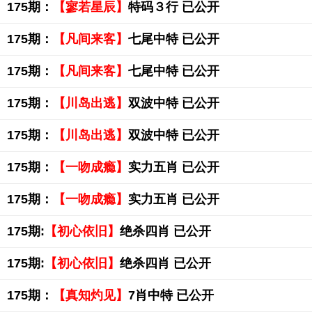
175期：
【寥若星辰】
特码３行 已公开
175期：
【凡间来客】
七尾中特 已公开
175期：
【凡间来客】
七尾中特 已公开
175期：
【川岛出逃】
双波中特 已公开
175期：
【川岛出逃】
双波中特 已公开
175期：
【一吻成瘾】
实力五肖 已公开
175期：
【一吻成瘾】
实力五肖 已公开
175期:
【初心依旧】
绝杀四肖 已公开
175期:
【初心依旧】
绝杀四肖 已公开
175期：
【真知灼见】
7肖中特 已公开