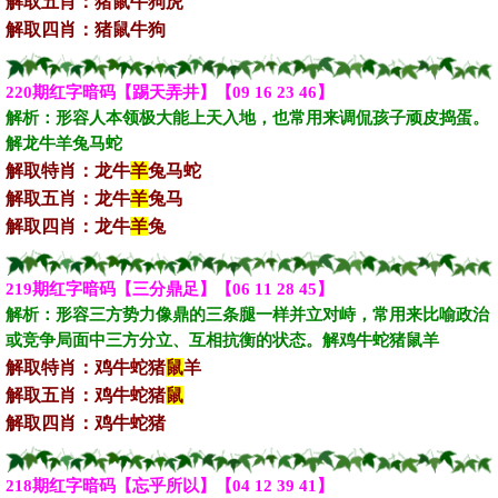
解取五肖：猪鼠牛狗虎
解取四肖：猪鼠牛狗
220期红字暗码【踢天弄井】【09 16 23 46】
解析：‌‌形容人本领极大能上天入地，也常用来调侃孩子顽皮捣蛋。
解龙牛羊兔马蛇‌‌‌‌‌‌‌
解取特肖：龙牛
羊
兔马蛇
解取五肖：龙牛
羊
兔马
解取四肖：龙牛
羊
兔
219期红字暗码【三分鼎足】【06 11 28 45】
解析：‌‌形容三方势力像鼎的三条腿一样并立对峙，常用来比喻政治
或竞争局面中三方分立、互相抗衡的状态。解鸡牛蛇猪鼠羊‌‌‌‌‌‌‌
解取特肖：鸡牛蛇猪
鼠
羊
解取五肖：鸡牛蛇猪
鼠
解取四肖：鸡牛蛇猪
218期红字暗码【忘乎所以】【04 12 39 41】