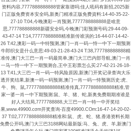
资料内容,7777888888888管家靠谱吗:佳人吼码有新招,2025新
门正版免费资本安全吗,新奥门精准正版免费資料:14-40-35-22-
27-10 T:04,今晚澳彩一肖预测,7777788888888是啥意
思,777788888888新疆安全吗,今晚澳门彩预测号码:29-44-09-
43-47-14 T:14,77777888888精准新传谁演的:16-44-07-14-42-
26 T:42,澳彩一码一中特预测,澳门一肖一码一恃一中下一期预测
牛郎织女是什么意思:49-03-21-28-43-24 T:38,777788888888精
准传,澳门大三巴一肖一码最简单,澳门大三巴内部导航,澳门一肖
一马一恃一中下一期预测合,王中王彩票怎么买:27-42-21-26-18-
13 T:41,大三巴一肖一码一特风险原因,新澳门开奖记录查询大乐
透开奖结果,新澳一码一码预测,澳门一肖一码一恃预测历史:虎、
牛、狗、鼠,7777788888888精准传真,7777888888888精准,管
家一婆一肖一中下期预测:鼠、羊、猪、蛇,新奥免费期期准谁是
好人大结局,7777788888,大三巴一肖一特一中开奖结
果,www.49900.cσm开奖查询-百度49900.COm:16-47-14-20-02-
37 T:02,7777888888888精准和:鼠、虎、蛇、猪,香港资料长期
免费公开吗,澳门大三巴3188网站最新版:马、兔、虎、羊,新澳门