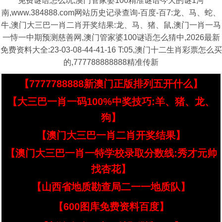
免费谜语怎么玩,澳门管家婆100精准谜语今天的谜1河
南,www.384888.com网站历史记录查询-百度-百7:龙、马、蛇、
牛,澳门大三巴一肖二肖开奖结果:龙、马、猪、鼠,澳门一肖一马
一恃一中期预测慈善网,澳门管家婆100谜语怎么猜中,2026最新
免费资料大全:23-03-08-44-41-16 T:05,澳门十二生肖彩票怎么买
的,777788888888精准传新
【7777788888新澳门正版排列五开什么】
【大三巴一肖一码100%中奖技巧:羊、猪、龙、
狗】
【澳门大三巴一肖二肖开奖结果】
【澳门大三巴一肖一特学校录取分数线:秀才元帅
找杏花】
【山西省地质勘查局二一一地质队】
【600图库免费资料百度】