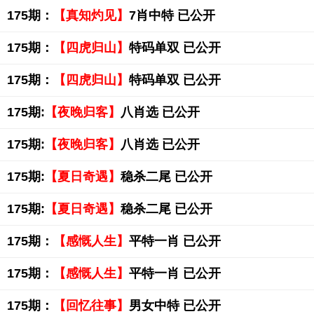
175期：
【真知灼见】
7肖中特 已公开
175期：
【四虎归山】
特码单双 已公开
175期：
【四虎归山】
特码单双 已公开
175期:
【夜晚归客】
八肖选 已公开
175期:
【夜晚归客】
八肖选 已公开
175期:
【夏日奇遇】
稳杀二尾 已公开
175期:
【夏日奇遇】
稳杀二尾 已公开
175期：
【感慨人生】
平特一肖 已公开
175期：
【感慨人生】
平特一肖 已公开
175期：
【回忆往事】
男女中特 已公开