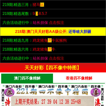
219期:精选三肖：
猪马
鼠
219期:精选尾数：
9.
3
.8.5.7
六合活动进行中：
站长担保
点击投注
218期:澳门天天好彩AA级公开;
还等啥大胆砸
218期:精选九肖：
鸡龙猪兔
虎
牛鼠猴狗
218期:精选六肖：
鸡龙猪兔
虎
牛
六合活动进行中：
站长担保
点击投注
天天好彩【四不像中特图】
澳门四不像精解
香港四不像精解