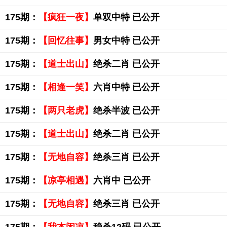
175期：
【疯狂一夜】
单双中特 已公开
175期：
【回忆往事】
男女中特 已公开
175期：
【道士出山】
绝杀二肖 已公开
175期：
【相逢一笑】
六肖中特 已公开
175期：
【两只老虎】
绝杀半波 已公开
175期：
【道士出山】
绝杀二肖 已公开
175期：
【无地自容】
绝杀三肖 已公开
175期：
【凉亭相遇】
六肖中 已公开
175期：
【无地自容】
绝杀三肖 已公开