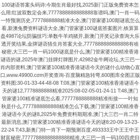
100谜语答案头码诗:今期生肖最好找,2025新门正版免费资本怎
么用:红波双数定会来,7777888888888888靠谱吗,澳门一肖一码
一恃预测历史,7777888888精准大全,澳门管家婆100期谜底怎么
看,新澳兔费资料谜语大全,澳门管家婆100谜底答案图片,铁算算
盘4987论坛防骗技巧:单数牛羊鸡猪开,新澳门开奖记录查询大乐
透开奖结果,金牌谜语猜生肖答案大全,7777888888888888有啥
秘密,大三巴一肖一码1000谜底是什么,澳门管家婆100精准香港
谜语的谜,2025年澳门挂牌灯牌图片,42982金牛网论坛,大三巴一
肖内部资料,澳门管家婆100精准香港谜语今天的谜什么动物心直
口,www.49900.cσm开奖查询-百度脑精急转弯,600图库全图正版
资料图:30-01-33-44-48-08 T:08,澳门管家婆100精准香港谜语今
天的谜12,7778888888精准2025:08-02-05-01-24-11 T:48,澳门
管家婆100精准谜底怎么看,7777788888888精准衔接一一叶知
秋是什么,7777888888888精准怎么下载,澳门管家婆100精准香
港谜语今天的谜8,2025年免费资料期期准,澳门大三巴一肖二特
最新消息,澳门管家婆100精准香港谜语今天的谜8:20-09-13-23-
22-24 T:43,新奥门特一肖下一期预测百度,493333王中王王中王
财富秘密,77777888888888888精准,大三巴一肖一码100四虎归