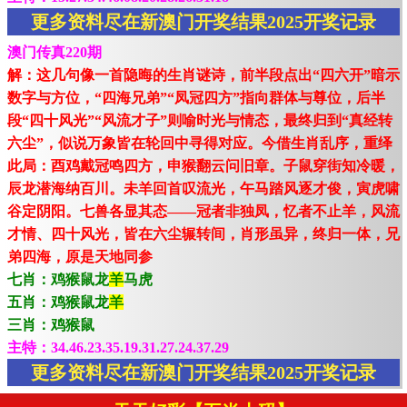
更多资料尽在新澳门开奖结果2025开奖记录
澳门传真220期
解：这几句像一首隐晦的生肖谜诗，前半段点出“四六开”暗示
数字与方位，“四海兄弟”“凤冠四方”指向群体与尊位，后半
段“四十风光”“风流才子”则喻时光与情态，最终归到“真经转
六尘”，似说万象皆在轮回中寻得对应。今借生肖乱序，重绎
此局：酉鸡戴冠鸣四方，申猴翻云问旧章。子鼠穿街知冷暖，
辰龙潜海纳百川。未羊回首叹流光，午马踏风逐才俊，寅虎啸
谷定阴阳。七兽各显其态——冠者非独凤，忆者不止羊，风流
才情、四十风光，皆在六尘辗转间，肖形虽异，终归一体，兄
弟四海，原是天地同参
七肖：鸡猴鼠龙
羊
马虎
五肖：鸡猴鼠龙
羊
三肖：鸡猴鼠
主特：34.46.23.35.19.31.27.24.37.29
更多资料尽在新澳门开奖结果2025开奖记录