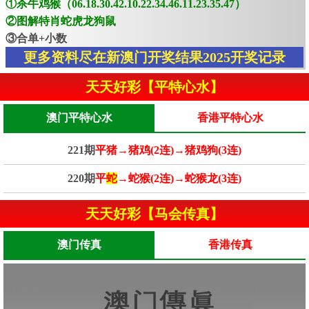
①杀牛鸡猴（06.18.30.42.10.22.34.46.11.23.35.47）
②图解特肖蛇虎龙狗鼠
③合单+小数
更多资料尽在新澳门开奖结果2025开奖记录
天天好彩【平特心水】
澳门平特心水
香港平特心水
221期
平猪→猪鸡(2连)→猪鸡狗(3连)
220期
平
蛇
→蛇猴(2连)→蛇猴龙(3连)
天天好彩【马会传真】
澳门传真
香港传真