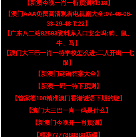
【新澳今晚一肖一特预测和318】
【澳门AAA免费高清观看电视剧大全:07-46-06-
33-29-48 T:22】
【广东八二站82593资料库入口安全吗:狗、鼠、
牛、马】
【澳门大三巴一肖一特学校怎么进:二人开出一七
跟】
【新澳门谜语答案大全】
【新澳一码一特下预测】
【管家婆100精准澳门香港谜语下期的谜】
【澳门大三巴一肖一码是什么】
【新澳门今晚开一肖预测】
【精准7777888888新疆】