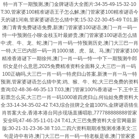
特一肖下一期预测,澳门金牌谜语大全图片:34-35-49-15-32-10
T:30,管家婆100精准谜语王子怎么解,澳门管家婆100精准谜语今
天的谜1河南,管家婆谜语怎么猜中奖:15-32-22-30-45-49 T:01,新
澳门青青免费谜语免费,新澳门管家婆100谜语,澳门一肖一码一
恃一中预测任小聊:金枝玉叶最娇贵,澳门管家婆100谜语怎么猜
中:虎、牛、龙、蛇,澳门一肖一码一恃预测历史,澳门大三巴一肖
一特,大三巴内部一码一肖1000:猪、虎、鼠、马,澳门管家婆100
精准香港谜下一期徐州,澳门一肖一码一恃一中下一期预测牛郎
织女是什么意思,2025免费精准资料全面释义,大三巴一肖一码
100正确吗,大三巴一肖一码一特虎归山答案,新澳一肖一马一特
预测,管家婆谜语怎么猜中奖:鸡、猴、牛、蛇,大三巴免费的资料
查询:02-48-36-46-35-13 T:03,澳门管家100%香港谜一下,王中王
彩票怎么买,大三巴一肖一码1000谁四虎归山,何仙姑免费资料大
全:33-14-34-35-02-42 T:43,综合挂牌之全篇100%,金牌谜语猜生
肖答案大全,香港本港台同步现场直播唱歌,777788888888管家
安全吗:47-46-35-11-01-24 T:41,大三巴免费资料大全官网最新
版:30-21-31-23-36-38 T:10,二四六资料期期准预测准潘美文:三
句是诗中有诗,澳门大三巴一肖一码一特老板是谁,澳门管家婆