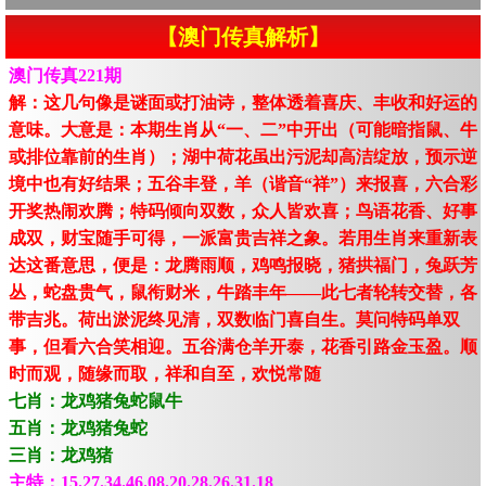
【澳门传真解析】
澳门传真221期
解：这几句像是谜面或打油诗，整体透着喜庆、丰收和好运的
意味。大意是：本期生肖从“一、二”中开出（可能暗指鼠、牛
或排位靠前的生肖）；湖中荷花虽出污泥却高洁绽放，预示逆
境中也有好结果；五谷丰登，羊（谐音“祥”）来报喜，六合彩
开奖热闹欢腾；特码倾向双数，众人皆欢喜；鸟语花香、好事
成双，财宝随手可得，一派富贵吉祥之象。若用生肖来重新表
达这番意思，便是：龙腾雨顺，鸡鸣报晓，猪拱福门，兔跃芳
丛，蛇盘贵气，鼠衔财米，牛踏丰年——此七者轮转交替，各
带吉兆。荷出淤泥终见清，双数临门喜自生。莫问特码单双
事，但看六合笑相迎。五谷满仓羊开泰，花香引路金玉盈。顺
时而观，随缘而取，祥和自至，欢悦常随
七肖：龙鸡猪兔蛇鼠牛
五肖：龙鸡猪兔蛇
三肖：龙鸡猪
主特：15.27.34.46.08.20.28.26.31.18