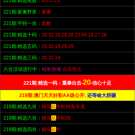
221期:精选尾数：
8.2.5.1.3
221期:家禽野兽：
家禽
221期:平特一肖：
双数
221期:精选十码：
20.32.19.29.28.23.09.18.27.26
221期:精选五码：
20.32.19.29.28
221期:精选三码：
20.32.19
六合活动进行中：
站长担保
点击投注
20
221期:精选一码：重拳出击-
-信心十足
219期:澳门天天好彩AA级公开;
还等啥大胆砸
219期:精选九肖：
猪马
鼠
牛蛇鸡兔羊龙
219期:精选六肖：
猪马
鼠
牛蛇鸡
219期:精选四肖：
猪马
鼠
牛