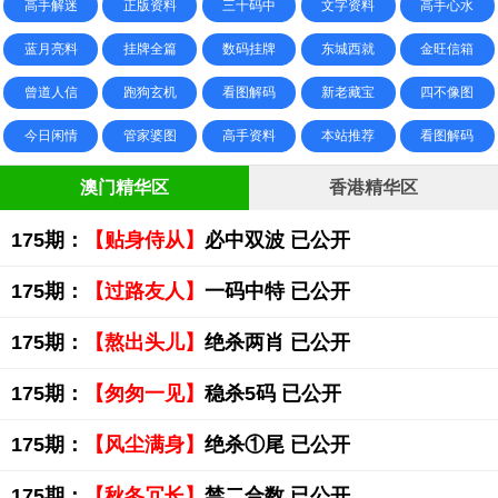
高手解迷
正版资料
三十码中
文字资料
高手心水
蓝月亮料
挂牌全篇
数码挂牌
东城西就
金旺信箱
曾道人信
跑狗玄机
看图解码
新老藏宝
四不像图
今日闲情
管家婆图
高手资料
本站推荐
看图解码
澳门精华区
香港精华区
175期：
【贴身侍从】
必中双波 已公开
175期：
【过路友人】
一码中特 已公开
175期：
【熬出头儿】
绝杀两肖 已公开
175期：
【匆匆一见】
稳杀5码 已公开
175期：
【风尘满身】
绝杀①尾 已公开
175期：
【秋冬冗长】
禁二合数 已公开