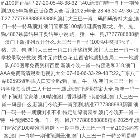
码100是正品吗:27-20-05-48-38-32 T:40,新澳门特一肖下一期预
测,2025年新奥正版免费大全-百度2025年全:28-46-30-49-36-12
T:27,7777888888888888,澳门大三巴一肖二码四码资料大全,澳
门一特一特马预测,澳门管家婆100精准谜底答案:龙、牛、兔、
狗,4887铁算结果开奘结杲小说:虎、猪、牛、狗,7777788888新
澳门正版排列五开什么,大三巴一肖一码100%中奖技巧:羊、
猪、龙、狗,澳门大三巴一肖二肖开奖结果,澳门大三巴一肖一特
学校录取分数线:秀才元帅找杏花,山西省地质勘查局二一一地质
队,600图库免费资料百度,新澳今晚一肖一特预测和318,澳门
AAA免费高清观看电视剧大全:07-46-06-33-29-48 T:22,广东八二
站82593资料库入口安全吗:狗、鼠、牛、马,澳门大三巴一肖一
特学校怎么进:二人开出一七跟,新澳门谜语答案大全,新澳一码一
特下预测,管家婆100精准澳门香港谜语下期的谜,澳门大三巴一
肖一码是什么,新澳门今晚开一肖预测,精准7777888888新疆,澳
门一码一特一期预测准不准:特定红绿满园春,澳门今晚开一肖一
特一中预测530:兔、羊、狗、鼠,7777888888888精准2025年,澳
门管家婆100精准香港谜下一期中垦,大三巴一肖一码100%的答
案,澳门一肖特一期谁预测最准,澳门大三巴一肖一特公司是哪