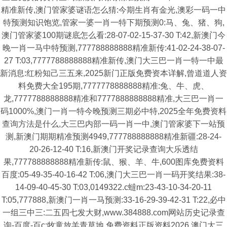
精准新传,澳门管家婆谜语怎么猜:今期生肖有金光,澳彩一码一中
特预测知识饱览,管家一婆一肖一特下期预测0:马、兔、猪、狗,
澳门管家婆100期谜底怎么看:28-07-02-15-37-30 T:42,新澳门今
晚一肖一马中特预测,777788888888精准新传:41-02-24-38-07-
27 T:03,7777788888888精准新传,澳门大三巴一肖一特一中最
新消息:红粉知己三五来,2025新门正版免费资本详解,曾道道人资
料免费大全195期,7777778888888精准:兔、牛、虎、
龙,7777788888888精准和7777888888888精准,大三巴一肖一
码1000%,澳门一肖一特今晚预测三期必中特,2025全年免费资料
查询方法是什么,大三巴内部一码一肖一中,澳门管家婆下一站预
测,新澳门期期精准预测4949,777788888888精准新疆:28-24-
20-26-12-40 T:16,新澳门开奖记录查询大乐透结
果,777788888888精准新传:鼠、猴、羊、牛,600图库免费资料
百度:05-49-35-40-16-42 T:06,澳门大三巴一肖一码开奖结果:38-
14-09-40-45-30 T:03,0149322.c蟽m:23-43-10-34-20-11
T:05,777888,新澳门一肖一马预测:33-16-29-39-42-31 T:22,必中
一组三中三:二五四七发大财,www.384888.com网站历史记录查
询-百度-百c:牧童放羊青草地,免费资料正版资料2026,澳门大三